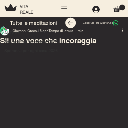
VITA
REALE
All Posts
Tutte le meditazioni
Condividi su WhatsApp
Giovanni Greco
16 apr
Tempo di lettura: 1 min
All Posts
Sii una voce che incoraggia
Speranza per ogni casa 2025
Speranza per ogni casa 2026