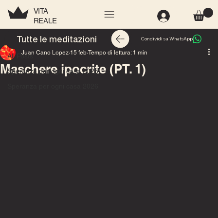
VITA
REALE
All Posts
Tutte le meditazioni
Condividi su WhatsApp
Juan Cano Lopez
15 feb
Tempo di lettura: 1 min
All Posts
Maschere ipocrite (PT. 1)
Speranza per ogni casa 2025
Speranza per ogni casa 2026