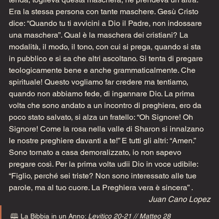
Era la stessa persona con tante maschere. Gesù Cristo 
dice: “Quando tu ti avvicini a Dio il Padre, non indossare 
una maschera”. Qual è la maschera dei cristiani? La 
modalità, il modo, il tono, con cui si prega, quando si sta 
in pubblico e si sa che altri ascoltano. Si tenta di pregare 
teologicamente bene e anche grammaticalmente. Che 
spirituale! Questo vogliamo far credere ma tentiamo, 
quando non abbiamo fede, di ingannare Dio. La prima 
volta che sono andato a un incontro di preghiera, ero da 
poco stato salvato, si alza un fratello: “Oh Signore! Oh 
Signore! Come la rosa nella valle di Sharon si innalzano 
le nostre preghiere davanti a te!” E tutti gli altri: “Amen.” 
Sono tornato a casa demoralizzato, io non sapevo 
pregare così. Per la prima volta udii Dio in voce udibile: 
“Figlio, perché sei triste? Non sono interessato alle tue 
parole, ma al tuo cuore. La Preghiera vera è sincera” .  
Juan Cano Lopez
🕮 La Bibbia in un Anno: 
Levitico 20-21 // Matteo 28