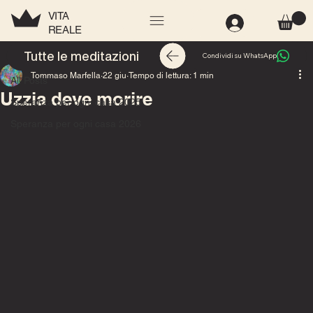
VITA
REALE
All Posts
Tutte le meditazioni
Condividi su WhatsApp
Tommaso Marfella
22 giu
Tempo di lettura: 1 min
All Posts
Uzzia deve morire
Speranza per ogni casa 2025
Speranza per ogni casa 2026