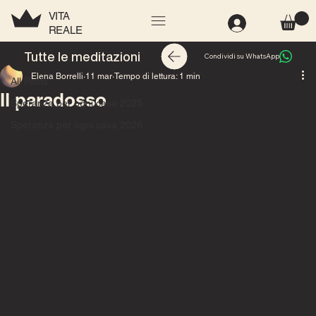
VITA
REALE
All Posts
Tutte le meditazioni
Condividi su WhatsApp
Elena Borrelli
11 mar
Tempo di lettura: 1 min
All Posts
Il paradosso
Speranza per ogni casa 2025
Speranza per ogni casa 2026