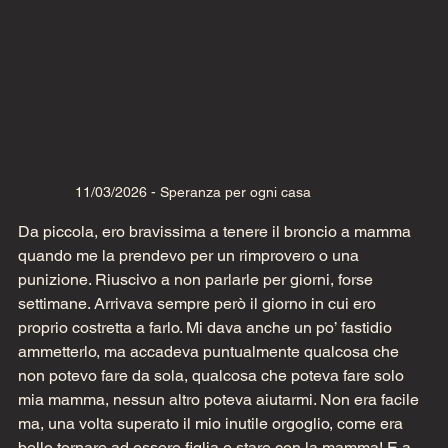
11/03/2026 - Speranza per ogni casa
Da piccola, ero bravissima a tenere il broncio a mamma 
quando me la prendevo per un rimprovero o una 
punizione. Riuscivo a non parlarle per giorni, forse 
settimane. Arrivava sempre però il giorno in cui ero 
proprio costretta a farlo. Mi dava anche un po’ fastidio 
ammetterlo, ma accadeva puntualmente qualcosa che 
non potevo fare da sola, qualcosa che poteva fare solo 
mia mamma, nessun altro poteva aiutarmi. Non era facile 
ma, una volta superato il mio inutile orgoglio, come era 
bello tornare ad essere figlia e stare con la mamma! E a 