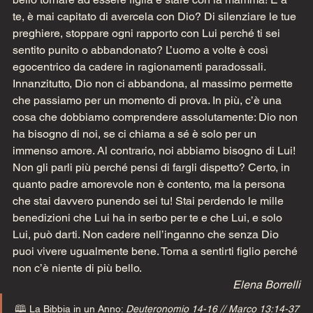
te, è mai capitato di avercela con Dio? Di silenziare le tue 
preghiere, stoppare ogni rapporto con Lui perché ti sei 
sentito punito o abbandonato? L’uomo a volte è così 
egocentrico da cadere in ragionamenti paradossali. 
Innanzitutto, Dio non ci abbandona, al massimo permette 
che passiamo per un momento di prova. In più, c’è una 
cosa che dobbiamo comprendere assolutamente: Dio non 
ha bisogno di noi, se ci chiama a sé è solo per un 
immenso amore. Al contrario, noi abbiamo bisogno di Lui! 
Non gli parli più perché pensi di fargli dispetto? Certo, in 
quanto padre amorevole non è contento, ma la persona 
che stai davvero punendo sei tu! Stai perdendo le mille 
benedizioni che Lui ha in serbo per te e che Lui, e solo 
Lui, può darti. Non cadere nell’inganno che senza Dio 
puoi vivere ugualmente bene. Torna a sentirti figlio perché 
non c’è niente di più bello.    
Elena Borrelli
🕮 La Bibbia in un Anno: 
Deuteronomio 14-16 // Marco 13:14-37