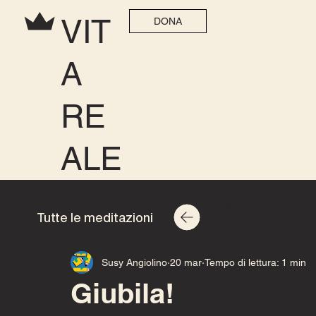
VIT
DONA
A
RE
ALE
All Posts
Speranza per ogni casa 2025
Speranza per ogni 
Tutte le meditazioni
Susy Angiolino
20 mar
Tempo di lettura: 1 min
Giubila!