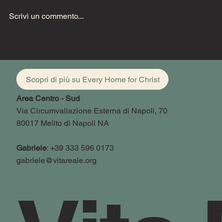
Scrivi un commento...
Uzzia deve
33 gli anni di Cristo
Scopri di più su Every Home for Christ
Area Centro - Sud
Via Circumvallazione Esterna di Napoli, 70
80017 Melito di Napoli NA
Gabriele
: +39 333 596 0173
gabriele@vitareale.org