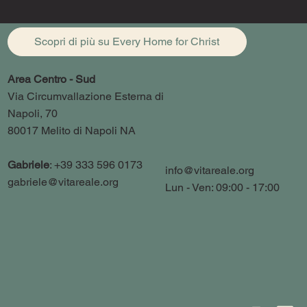
Scopri di più su Every Home for Christ
Area Centro - Sud
Via Circumvallazione Esterna di
Napoli, 70
80017 Melito di Napoli NA
Gabriele
: +39 333 596 0173
info@vitareale.org
gabriele@vitareale.org
Lun - Ven: 09:00 - 17:00