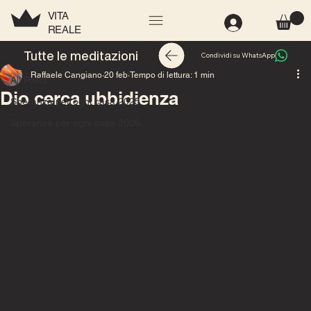
VITA
REALE
All Posts
Tutte le meditazioni
Condividi su WhatsApp
Raffaele Cangiano
20 feb
Tempo di lettura: 1 min
All Posts
Dio cerca ubbidienza
Speranza per ogni casa 2025
Speranza per ogni casa 2026