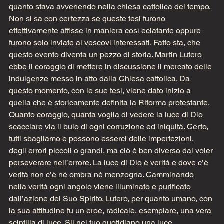
quanto stava avvenendo nella chiesa cattolica del tempo. 
Non si sa con certezza se queste tesi furono 
effettivamente affisse in maniera così eclatante oppure 
furono solo inviate ai vescovi interessati. Fatto sta, che 
questo evento diventa un pezzo di storia. Martin Lutero 
ebbe il coraggio di mettere in discussione il mercato delle 
indulgenze messo in atto dalla Chiesa cattolica. Da 
questo momento, con le sue tesi, viene dato inizio a 
quella che è storicamente definita la Riforma protestante. 
Quanto coraggio, quanta voglia di vedere la luce di Dio 
scacciare via il buio di ogni corruzione ed iniquità. Certo, 
tutti sbagliamo e possono esserci delle imperfezioni, 
degli errori piccoli o grandi, ma ciò è ben diverso dal voler 
perseverare nell’errore. La luce di Dio è verità e dove c’è 
verità non c’è né ombra né menzogna. Camminando 
nella verità ogni angolo viene illuminato e purificato 
dall’azione del Suo Spirito. Lutero, per quanto umano, con 
la sua attitudine fu un eroe, radicale, esemplare, una vera 
scintilla di luce. Sii nel tuo quotidiano una luce.