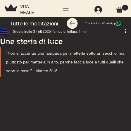
VITA
REALE
All Posts
Tutte le meditazioni
Condividi su WhatsApp
Gioele Irollo
31 ott 2025
Tempo di lettura: 1 min
All Posts
Una storia di luce
Speranza per ogni casa 2025
Speranza per ogni casa 2026
“Non si accende una lampada per metterla sotto un secchio, ma 
piuttosto per metterla in alto, perché faccia luce a tutti quelli che 
sono in casa.” 
- Matteo 5:15