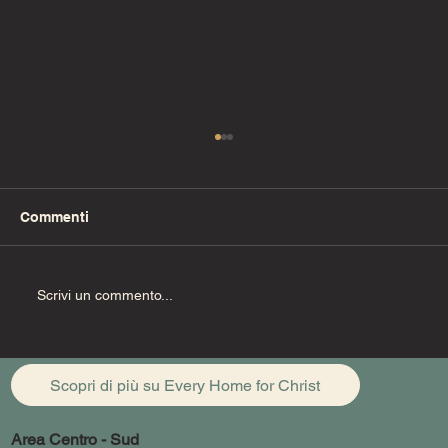
Commenti
Fino alla fine (Pt. 1)
Scrivi un commento...
Scopri di più su Every Home for Christ
Area Centro - Sud