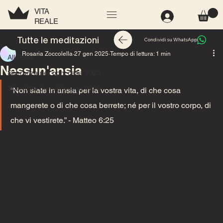
VITA
REALE
All Posts
Tutte le meditazioni
Condividi su WhatsApp
Rosaria Zoccolella
27 gen 2025
Tempo di lettura: 1 min
All Posts
Nessun'ansia
Speranza per ogni casa 2025
Speranza per ogni casa 2026
“Non siate in ansia per la vostra vita, di che cosa 
mangerete o di che cosa berrete; né per il vostro corpo, di 
che vi vestirete.”
 - Matteo‬ 6‬:25‬ ‬‬‬‬‬