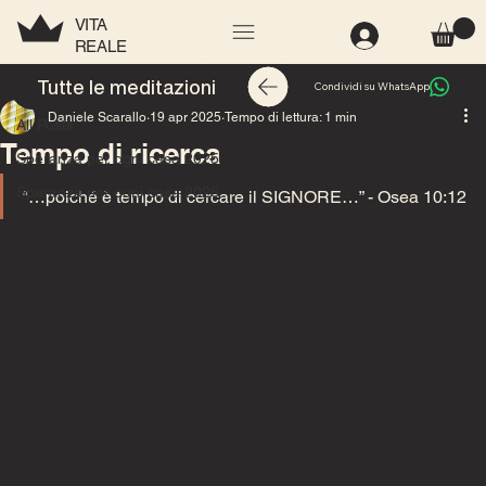
VITA
REALE
All Posts
Tutte le meditazioni
Condividi su WhatsApp
Daniele Scarallo
19 apr 2025
Tempo di lettura: 1 min
All Posts
Tempo di ricerca
Speranza per ogni casa 2025
Speranza per ogni casa 2026
“…poiché è tempo di cercare il SIGNORE…” - Osea 10:12