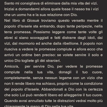
Santo mi consigliava di eliminare dalla mia vita dei vizi. 
Iniziai a domandarmi allora quale fosse il nesso tra i vizi 
che un uomo ha e la sua relazione con Dio. 
Nel libro di Giosuè troviamo questo versetto mentre il 
popolo d’Israele sta entrando, dopo tante peripezie, nella 
terra promessa. Possiamo leggere come tante volte gli 
ebrei si siano scoraggiati e fatti distrarre dagli idoli, dai 
vizi, dal mormorio ed anche dalla ribellione. Il popolo non 
riusciva a vedere le promesse compiute e allora ecco che 
arrivó un ordine ben preciso: se volete servire il solo e 
unico Dio togliete gli dèi stranieri. 
Amico/a,  per servire Dio, per vedere le promesse 
compiute nella tua vita, donagli il tuo cuore, 
completamente, senza nessun legame con un vizio che 
non ti rende libero ma schiavo, proprio come la condizione 
del popolo d’Israele. Abbandonati a Dio con la certezza 
che solo Lui può renderti libero ed alleggerire il tuo cuore. 
Quando avrai annullato tutte le distrazioni vedrai molto più 
chiaramente la mano di Dio nella tua vita.