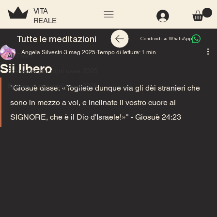
VITA
REALE
All Posts
Tutte le meditazioni
Condividi su WhatsApp
Angela Silvestri
3 mag 2025
Tempo di lettura: 1 min
All Posts
Sii libero
Speranza per ogni casa 2025
Speranza per ogni casa 2026
"Giosuè disse: «Togliete dunque via gli dèi stranieri che 
sono in mezzo a voi, e inclinate il vostro cuore al 
SIGNORE, che è il Dio d'Israele!»" - Giosuè 24:23