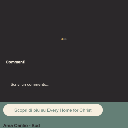
Commenti
Fino alla fine (Pt. 1)
Scrivi un commento...
Scopri di più su Every Home for Christ
Area Centro - Sud