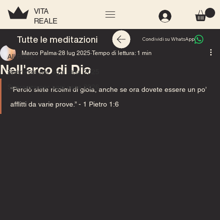
VITA
REALE
All Posts
Tutte le meditazioni
Condividi su WhatsApp
Marco Palma
28 lug 2025
Tempo di lettura: 1 min
All Posts
Nell'arco di Dio
Speranza per ogni casa 2025
Speranza per ogni casa 2026
“Perciò siete ricolmi di gioia, anche se ora dovete essere un po’ 
afflitti da varie prove.” 
- 1 Pietro 1:6