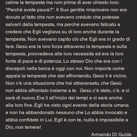
calma la tempesta ma non prima di aver chiesto loro: 
"Perché avete paura?". Il Suo gentile rimprovero non era 
dovuto al fatto che non avevano creduto che potesse 
salvarli dalla tempesta, ma perché avevano faticato a 
credere che Egli vegliava su di loro anche durante la 
tempesta. Non avevano capito ciò che Egli era in grado di 
fare. Gesù era la loro forza attraverso la tempesta e sulla 
tempesta, provvedeva alle loro necessità ed era la loro 
fonte di pace e di potenza. Lo stesso Dio che era con i 
discepoli nella barca è oggi con noi. Non importa come 
appaia la tempesta che stai affrontando, Gesù ti è vicino. 
Non c'è una situazione che hai attraversato, che Gesù 
non abbia affrontato insieme a te.  Gesù c’è stato, c’è, e ci 
sarà di nuovo. Era lì all'inizio dei tempi e ci sarà anche 
alla loro fine. Egli ha visto ogni evento della storia umana 
e non ha abbandonato nessuno che Lo abbia invocato e 
abbia confidato in Lui. Egli è con te, nulla è impossibile a 
Dio, non temere!
Armando Di Guida