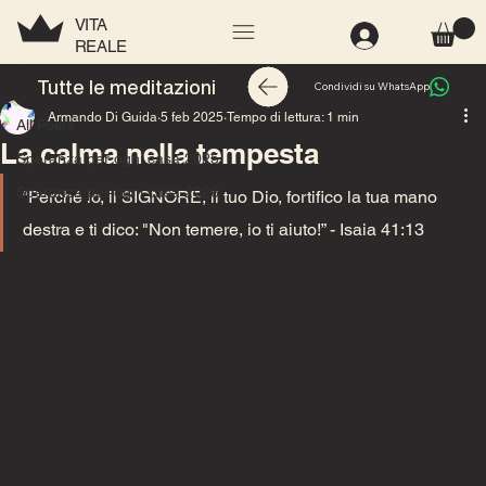
VITA
REALE
All Posts
Tutte le meditazioni
Condividi su WhatsApp
Armando Di Guida
5 feb 2025
Tempo di lettura: 1 min
All Posts
La calma nella tempesta
Speranza per ogni casa 2025
Speranza per ogni casa 2026
“Perché io, il SIGNORE, il tuo Dio, fortifico la tua mano 
destra e ti dico: "Non temere, io ti aiuto!” - Isaia 41:13