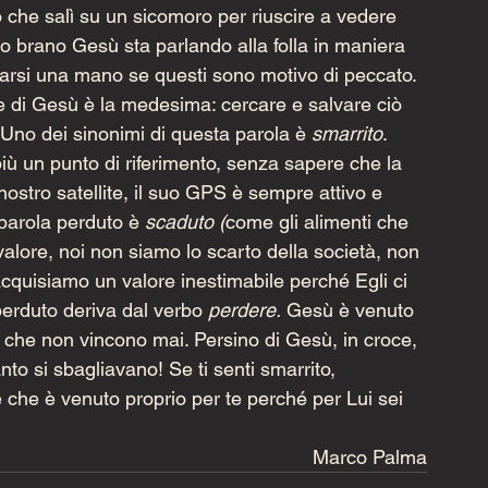
che salì su un sicomoro per riuscire a vedere 
do brano Gesù sta parlando alla folla in maniera 
arsi una mano se questi sono motivo di peccato. 
ne di Gesù è la medesima: cercare e salvare ciò 
 Uno dei sinonimi di questa parola è 
smarrito
. 
più un punto di riferimento, senza sapere che la 
nostro satellite, il suo GPS è sempre attivo e 
parola perduto è 
scaduto (
come gli alimenti che 
alore, noi non siamo lo scarto della società, non 
 acquisiamo un valore inestimabile perché Egli ci 
perduto deriva dal verbo 
perdere.
 Gesù è venuto 
loro che non vincono mai. Persino di Gesù, in croce, 
o si sbagliavano! Se ti senti smarrito, 
 che è venuto proprio per te perché per Lui sei 
Marco Palma