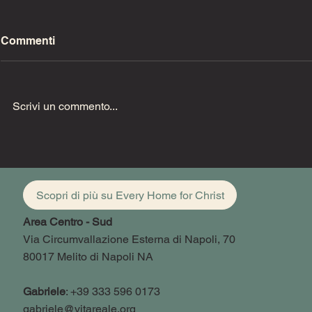
Commenti
Scrivi un commento...
Fino alla fine (Pt. 2)
Fino alla fin
Scopri di più su Every Home for Christ
Area Centro - Sud
Via Circumvallazione Esterna di Napoli, 70
80017 Melito di Napoli NA
Gabriele
: +39 333 596 0173
gabriele@vitareale.org