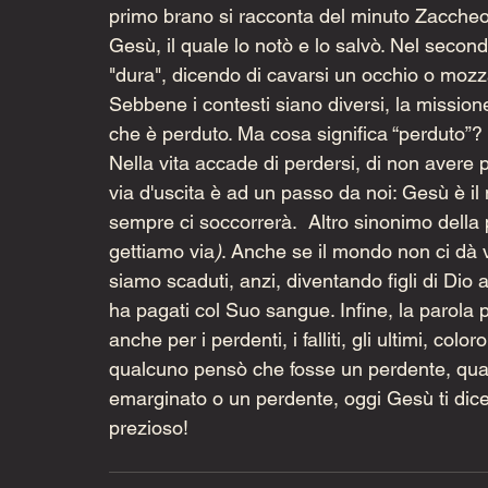
primo brano si racconta del minuto Zaccheo 
Gesù, il quale lo notò e lo salvò. Nel secon
"dura", dicendo di cavarsi un occhio o mozz
Sebbene i contesti siano diversi, la missio
che è perduto. Ma cosa significa “perduto”?
Nella vita accade di perdersi, di non avere 
via d'uscita è ad un passo da noi: Gesù è il 
sempre ci soccorrerà.  Altro sinonimo della 
gettiamo via
)
. Anche se il mondo non ci dà v
siamo scaduti, anzi, diventando figli di Dio
ha pagati col Suo sangue. Infine, la parola 
anche per i perdenti, i falliti, gli ultimi, co
qualcuno pensò che fosse un perdente, quant
emarginato o un perdente, oggi Gesù ti dice
prezioso!