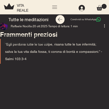
VITA
REALE
All Posts
Tutte le meditazioni
Condividi su WhatsApp
Raffaele Nocilla
20 ott 2025
Tempo di lettura: 1 min
All Posts
Frammenti preziosi
Speranza per ogni casa 2025
Speranza per ogni casa 2026
“Egli perdona tutte le tue colpe, risana tutte le tue infermità; 
salva la tua vita dalla fossa, ti corona di bontà e compassioni.”
- 
Salmi 103:3-4