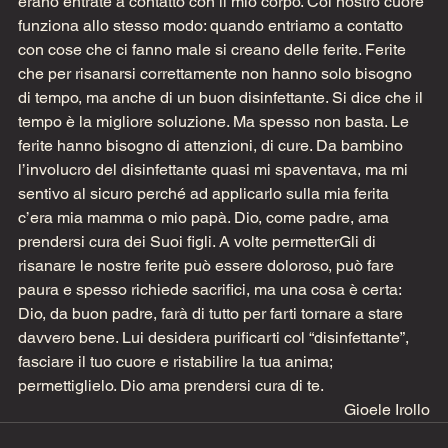
erano entrate a contatto con il mio corpo. Col nostro cuore 
funziona allo stesso modo: quando entriamo a contatto 
con cose che ci fanno male si creano delle ferite. Ferite 
che per risanarsi correttamente non hanno solo bisogno 
di tempo, ma anche di un buon disinfettante. Si dice che il 
tempo è la migliore soluzione. Ma spesso non basta. Le 
ferite hanno bisogno di attenzioni, di cure. Da bambino 
l’involucro del disinfettante quasi mi spaventava, ma mi 
sentivo al sicuro perché ad applicarlo sulla mia ferita 
c’era mia mamma o mio papà. Dio, come padre, ama 
prendersi cura dei Suoi figli. A volte permetterGli di 
risanare le nostre ferite può essere doloroso, può fare 
paura e spesso richiede sacrifici, ma una cosa è certa: 
Dio, da buon padre, farà di tutto per farti tornare a stare 
davvero bene. Lui desidera purificarti col “disinfettante”, 
fasciare il tuo cuore e ristabilire la tua anima; 
permettiglielo. Dio ama prendersi cura di te.
Gioele Irollo