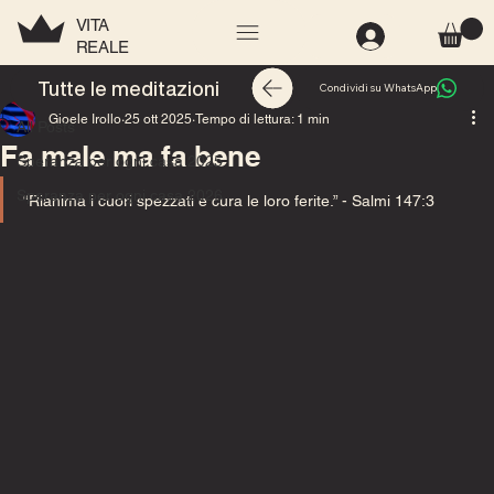
VITA
REALE
All Posts
Tutte le meditazioni
Condividi su WhatsApp
Gioele Irollo
25 ott 2025
Tempo di lettura: 1 min
All Posts
Fa male ma fa bene
Speranza per ogni casa 2025
Speranza per ogni casa 2026
“Rianima i cuori spezzati e cura le loro ferite.”
 - Salmi 147:3