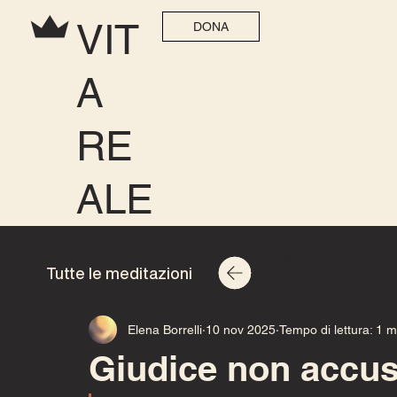
VIT
DONA
A
RE
ALE
All Posts
Speranza per ogni casa 2025
Speranza per ogni 
Tutte le meditazioni
Elena Borrelli
10 nov 2025
Tempo di lettura: 1 m
Giudice non accus