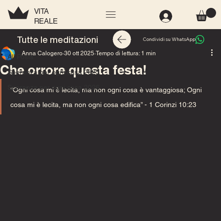
VITA
REALE
All Posts
Tutte le meditazioni
Condividi su WhatsApp
Anna Calogero
30 ott 2025
Tempo di lettura: 1 min
All Posts
Che orrore questa festa!
Speranza per ogni casa 2025
Speranza per ogni casa 2026
“Ogni cosa mi è lecita, ma non ogni cosa è vantaggiosa; Ogni 
cosa mi è lecita, ma non ogni cosa edifica” 
- 1 Corinzi 10:23