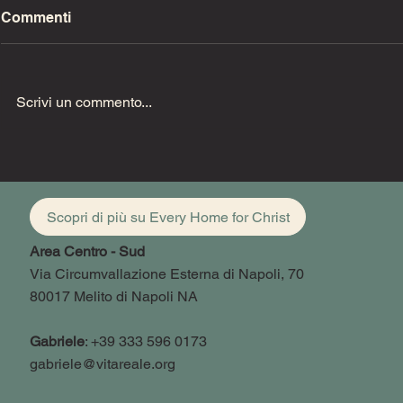
Commenti
Scrivi un commento...
Uzzia deve
33 gli anni di Cristo
Scopri di più su Every Home for Christ
Area Centro - Sud
Via Circumvallazione Esterna di Napoli, 70
80017 Melito di Napoli NA
Gabriele
: +39 333 596 0173
gabriele@vitareale.org