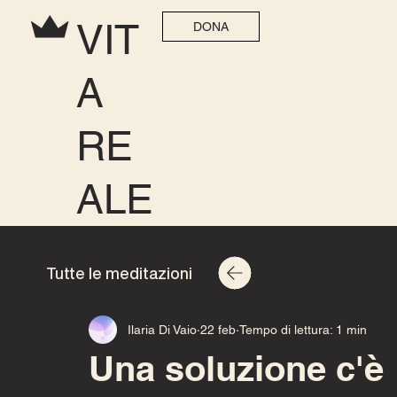
VIT
DONA
A
RE
ALE
All Posts
Speranza per ogni casa 2025
Speranza per ogni 
Tutte le meditazioni
Ilaria Di Vaio
22 feb
Tempo di lettura: 1 min
Una soluzione c'è