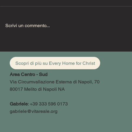
Scrivi un commento...
Uzzia deve
33 gli anni di Cristo
Scopri di più su Every Home for Christ
Area Centro - Sud
Via Circumvallazione Esterna di Napoli, 70
80017 Melito di Napoli NA
Gabriele
: +39 333 596 0173
gabriele@vitareale.org