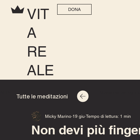
VIT
DONA
A
RE
ALE
All Posts
Speranza per ogni casa 2025
Speranza per ogni 
Tutte le meditazioni
Micky Marino
19 giu
Tempo di lettura: 1 min
Non devi più finge