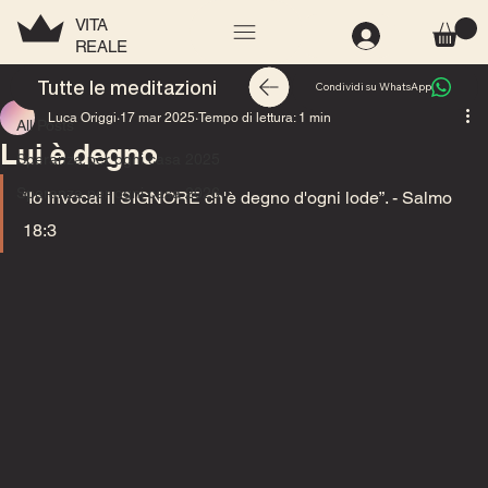
VITA
REALE
All Posts
Tutte le meditazioni
Condividi su WhatsApp
Luca Origgi
17 mar 2025
Tempo di lettura: 1 min
All Posts
Lui è degno
Speranza per ogni casa 2025
Speranza per ogni casa 2026
“Io invocai il SIGNORE ch'è degno d'ogni lode”. - Salmo 
18:3