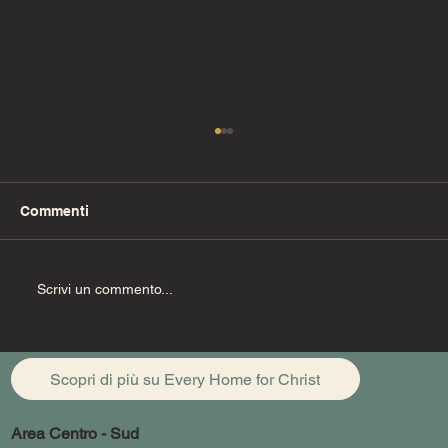
Commenti
Fino alla fine (Pt. 1)
Scrivi un commento...
Scopri di più su Every Home for Christ
Area Centro - Sud