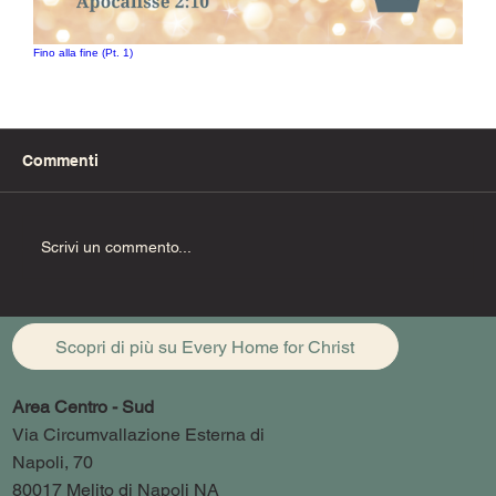
Fino alla fine (Pt. 1)
Commenti
Scrivi un commento...
Scopri di più su Every Home for Christ
Area Centro - Sud
Via Circumvallazione Esterna di
Napoli, 70
80017 Melito di Napoli NA