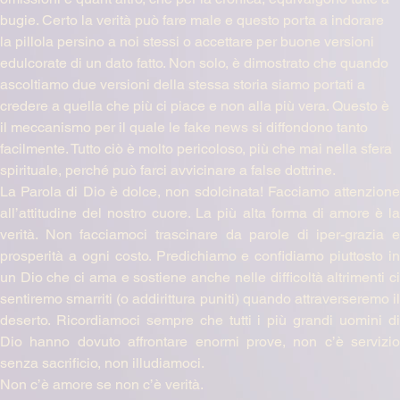
bugie. Certo la verità può fare male e questo porta a indorare 
la pillola persino a noi stessi o accettare per buone versioni 
edulcorate di un dato fatto. Non solo, è dimostrato che quando 
ascoltiamo due versioni della stessa storia siamo portati a 
credere a quella che più ci piace e non alla più vera. Questo è 
il meccanismo per il quale le fake news si diffondono tanto 
facilmente. Tutto ciò è molto pericoloso, più che mai nella sfera 
spirituale, perché può farci avvicinare a false dottrine. 
La Parola di Dio è dolce, non sdolcinata! Facciamo attenzione 
all’attitudine del nostro cuore. La più alta forma di amore è la 
verità. Non facciamoci trascinare da parole di iper-grazia e 
prosperità a ogni costo. Predichiamo e confidiamo piuttosto in 
un Dio che ci ama e sostiene anche nelle difficoltà altrimenti ci 
sentiremo smarriti (o addirittura puniti) quando attraverseremo il 
deserto. Ricordiamoci sempre che tutti i più grandi uomini di 
Dio hanno dovuto affrontare enormi prove, non c’è servizio 
senza sacrificio, non illudiamoci.
Non c’è amore se non c’è verità.