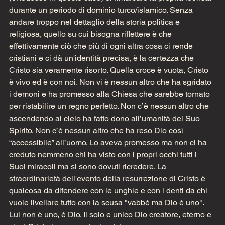
durante un periodo di dominio turco/islamico. Senza 
andare troppo nel dettaglio della storia politica e 
religiosa, quello su cui bisogna riflettere è che 
effettivamente ciò che più di ogni altra cosa ci rende 
cristiani e ci dà un'identità precisa, è la certezza che 
Cristo sia veramente risorto. Quella croce è vuota, Cristo 
è vivo ed è con noi. Non vi è nessun altro che ha sgridato 
i demoni e ha promesso alla Chiesa che sarebbe tornato 
per ristabilire un regno perfetto. Non c’è nessun altro che 
ascendendo al cielo ha fatto dono all’umanità del Suo 
Spirito. Non c’è nessun altro che ha reso Dio così 
“accessibile” all’uomo. Lo aveva promesso ma non ci ha 
creduto nemmeno chi ha visto con i propri occhi tutti i 
Suoi miracoli ma si sono dovuti ricredere. La 
straordinarietà dell'evento della resurrezione di Cristo è 
qualcosa da difendere con le unghie e con i denti da chi 
vuole livellare tutto con la scusa "vabbè ma Dio è uno". 
Lui non è uno, è Dio. Il solo e unico Dio creatore, eterno e 