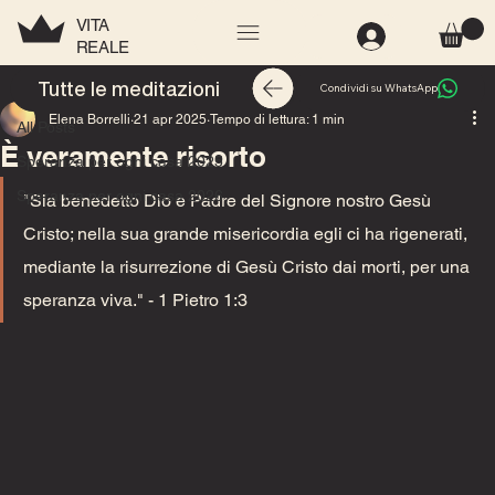
VITA
REALE
All Posts
Tutte le meditazioni
Condividi su WhatsApp
Elena Borrelli
21 apr 2025
Tempo di lettura: 1 min
All Posts
È veramente risorto
Speranza per ogni casa 2025
Speranza per ogni casa 2026
"Sia benedetto Dio e Padre del Signore nostro Gesù 
Cristo; nella sua grande misericordia egli ci ha rigenerati, 
mediante la risurrezione di Gesù Cristo dai morti, per una 
speranza viva." - 1 Pietro 1:3